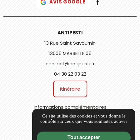
AVIS GOOGLE
ANTIPESTI
13 Rue Saint Savournin
13005 MARSEILLE 05
contact@antipesti.fr
04 30 22 03 22
Itinéraire
Informations complémentaires
Ce site utilise des cookies et vous donne le
Mentions légales
contrôle sur ceux que vous souhaitez activer
Charte qualité
CGV
Tout accepter