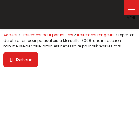
Accueil
>
Traitement pour particuliers
>
traitement rongeurs
> Expert en
dératisation pour particuliers à Marseille 13008: une inspection
minutieuse de votre jardin est nécessaire pour prévenir les rats.
Retour