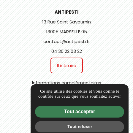
ANTIPESTI
13 Rue Saint Savournin
13005 MARSEILLE 05
contact@antipesti.fr
04 30 22 03 22
Itinéraire
Informations complémentaires
Ce site utilise des cookies et vous donne le
Mentions légales
contrôle sur ceux que vous souhaitez activer
Charte qualité
CGV
Tout accepter
Politique de confidentialité
Tout refuser
Flux RSS