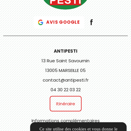
AVIS GOOGLE
ANTIPESTI
13 Rue Saint Savournin
13005 MARSEILLE 05
contact@antipesti.fr
04 30 22 03 22
Itinéraire
Informations complémentaires
Ce site utilise des cookies et vous donne le
Mentions légales