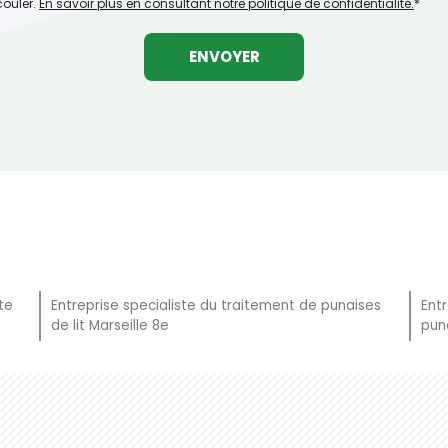
couler.
En savoir plus en consultant notre politique de confidentialité.
*
te
Entreprise specialiste du traitement de punaises
Ent
de lit Marseille 8e
puna