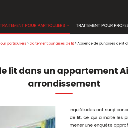
TRAITEMENT POUR PARTICULIERS
TRAITEMENT POUR PROFE
our particuliers
>
traitement punaises de lit
> Absence de punaises de lit 
e lit dans un appartement Ai
arrondissement
inquiétudes ont surgi conce
de lit, ce qui a incité les p
mener une enquête approf