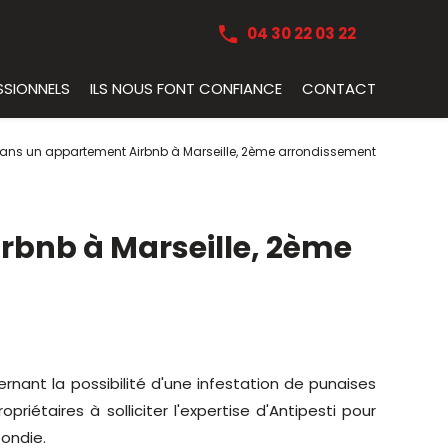
04 30 22 03 22
SSIONNELS
ILS NOUS FONT CONFIANCE
CONTACT
dans un appartement Airbnb à Marseille, 2ème arrondissement
rbnb à Marseille, 2ème
rnant la possibilité d'une infestation de punaises
ropriétaires à solliciter l'expertise d'Antipesti pour
ondie.